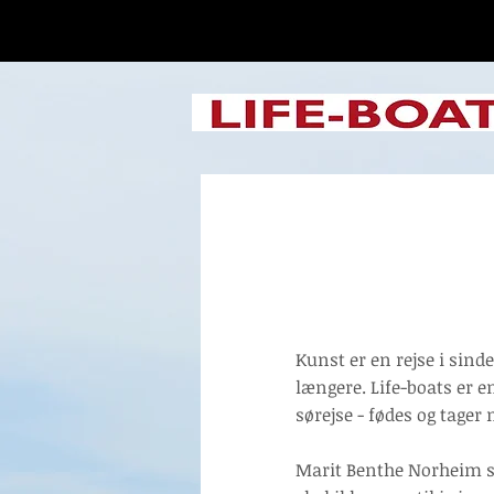
Life-boats omfa
af Jesper Erik S
Kunst er en rejse i sind
længere. Life-boats er en
sørejse - fødes og tage
Marit Benthe Norheim sp