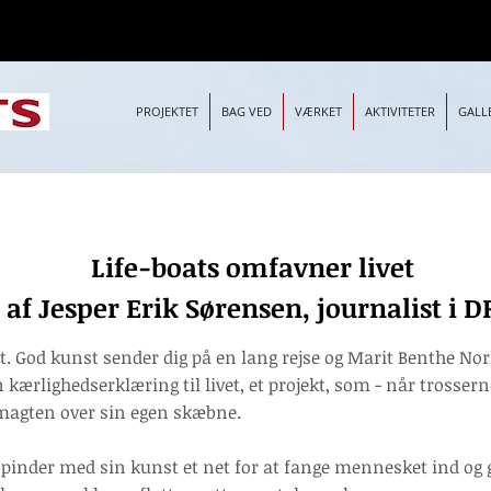
PROJEKTET
BAG VED
VÆRKET
AKTIVITETER
GALL
vner livet
Life-boats omfavner livet
ørensen, journalist i DR
af Jesper Erik Sørensen, journalist i D
et. God kunst sender dig på en lang rejse og Marit Benthe N
 kærlighedserklæring til livet, et projekt, som - når trossern
r magten over sin egen skæbne.
inder med sin kunst et net for at fange mennesket ind og g