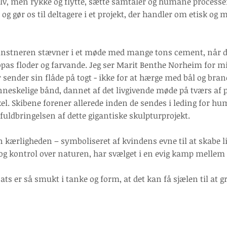
 selv, men rykke og flytte, sætte samtaler og humane processer
og gør os til deltagere i et projekt, der handler om etisk og m
unstneren stævner i et møde med mange tons cement, når de
as floder og farvande. Jeg ser Marit Benthe Norheim for m
sender sin flåde på togt - ikke for at hærge med bål og bra
nneskelige bånd, dannet af det livgivende møde på tværs af p
 skel. Skibene forener allerede inden de sendes i leding for
i fuldbringelsen af dette gigantiske skulpturprojekt.
 kærligheden – symboliseret af kvindens evne til at skabe li
 kontrol over naturen, har svælget i en evig kamp mellem 
ats er så smukt i tanke og form, at det kan få sjælen til at g