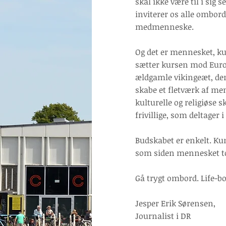
skal ikke være til i sig
inviterer os alle ombord 
medmenneske.
Og det er mennesket, k
sætter kursen mod Europ
ældgamle vikingeæt, der 
skabe et fletværk af me
kulturelle og religiøse
frivillige, som deltager 
Budskabet er enkelt. Kun
som siden mennesket tog
Gå trygt ombord. Life-bo
Jesper Erik Sørensen,
Journalist i DR