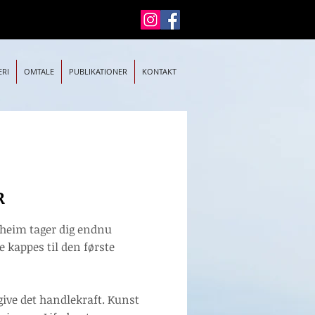
ERI
OMTALE
PUBLIKATIONER
KONTAKT
R
orheim tager dig endnu
e kappes til den første
ive det handlekraft. Kunst