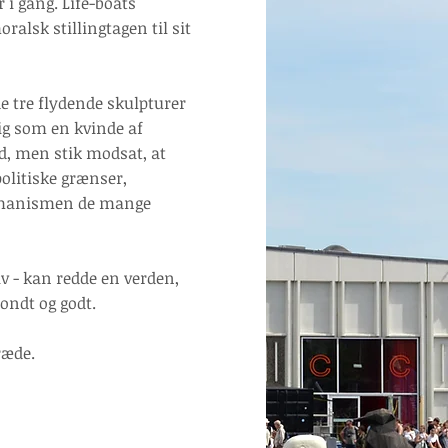
 i gang. Life-boats
oralsk stillingtagen til sit
 tre flydende skulpturer
ig som en kvinde af
nd, men stik modsat, at
olitiske grænser,
 humanismen de mange
v - kan redde en verden,
ondt og godt.
ræde.