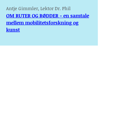
Antje Gimmler, Lektor Dr. Phil
OM RUTER OG RØDDER - en samtale
mellem mobilitetsforskning og
kunst
Jorunn Veiteberg, Dr. Phil og
Kunsthistoriker
Beskyttende kvinner
Uddrag fra artiklen: "fortællende figurer
og sårbare skulpturer",
fra bogen Billedkunstner Marit Benthe
Norheim, Thanning og Appel, 2005
Else Marie Bukdahl, Dr. Phil.
Adjungeret professor på Aalborg
Universitet, Danmark og tidligere rektor
for Det Kongelige Danske