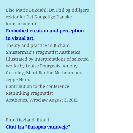
Else Marie Bukdahl, Dr. Phil og tidligere
rektor for Det Kongelige Danske
kunstakademi
Embodied creation and perception
in visual art.
Theory and practice in Richard
Shusterman’s
Pragmatist Aesthetics
illustrated by interpretations
of selected
works by Louise Bourgeois,
Antony
Gormley, Marit Benthe Norheim
and
Jeppe Hein.
Contribution to the conference
Rethinking Pragmatist
Aesthetics,
Wroclaw August 31 2012.
Finn Havland, Bind 1
Citat fra ”Europas vandveje”