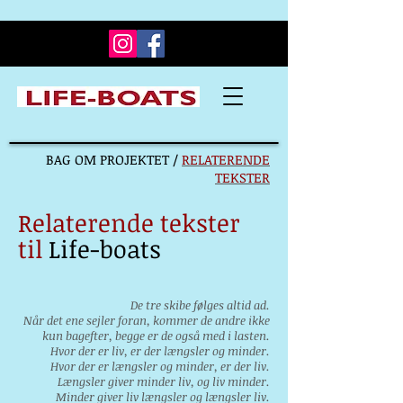
BAG OM PROJEKTET /
RELATERENDE
TEKSTER
Relaterende tekster
til
Life-boats
De tre skibe følges altid ad.
Når det ene sejler foran, kommer de andre ikke
kun bagefter, begge er de også med i lasten.
Hvor der er liv, er der længsler og minder.
Hvor der er længsler og minder, er der liv.
Længsler giver minder liv, og liv minder.
Minder giver liv længsler og længsler liv.