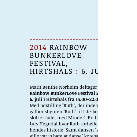
2014
RAINBOW
BUNKERLOVE
FESTIVAL,
HIRTSHALS
:
6. JULI
Marit Benthe Norheim deltager ved.
Rainbow BunkerLove Festival 2014, d.
6. juli i Hirtshals fra
15.00-22.00
Med udstilling "Ruth", der indeholder
gallionsfiguren "Ruth" til Life-boats "Mit
skib er ladet med Minder". En film af
Lars Hegndal hvor Ruth fortæller
hendes historie. Samt dansen "alt jeg
ville var jo bare at danse" koreograferet