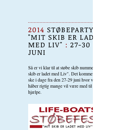
2014
STØBEPARTY
"MIT SKIB ER LADET
MED LIV"
:
27-30
JUNI
Så er vi klar til at støbe skib nummer 2 "Mit
skib er ladet med Liv". Det kommer til at
ske i dage fra den 27-29 juni hvor vi igen
håber rigtig mange vil være med til at
hjælpe.