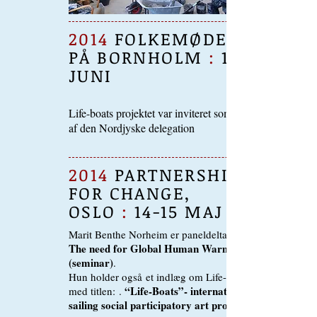
2014
FOLKEMØDET
PÅ BORNHOLM
:
12-15
JUNI
Life-boats projektet var inviteret som en del
af den Nordjyske delegation
2014
PARTNERSHIP
FOR CHANGE,
OSLO
:
14-15 MAJ
Marit Benthe Norheim er paneldeltager i
The need for Global Human Warming
(seminar)
.
Hun holder også et indlæg om Life-boats
“Life-Boats”- international
med titlen: .
sailing social participatory art project.