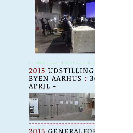
2015
UDSTILLING DR
BYEN AARHUS
:
30
APRIL -
2015
GENERALFORSA