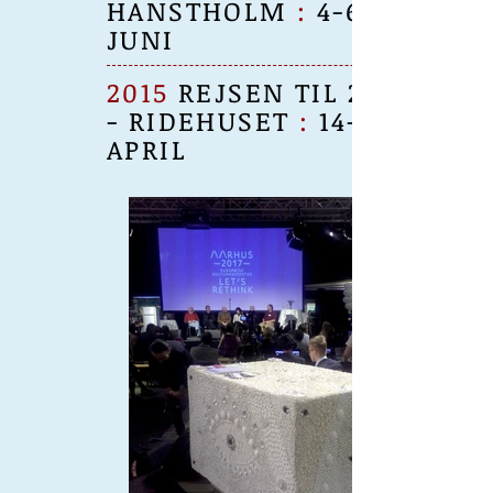
HANSTHOLM
:
4-6
JUNI
2015
REJSEN TIL 2017
- RIDEHUSET
:
14-18
APRIL