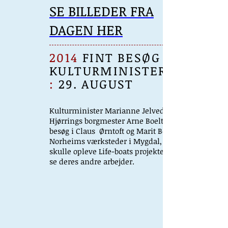
SE BILLEDER FRA
DAGEN HER
2014
FINT
BESØG AF
KULTURMINISTEREN
:
29. AUGUST
Kulturminister Marianne Jelved og
Hjørrings borgmester Arne Boelt, var på
besøg i Claus Ørntoft og Marit Benthe
Norheims værksteder i Mygdal, hvor de
skulle opleve Life-boats projektet samt
se deres andre arbejder.