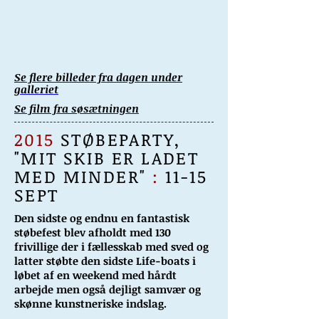
Se flere billeder fra dagen under
galleriet
Se film fra søsætningen
2015
STØBEPARTY,
"MIT SKIB ER LADET
MED MINDER"
:
11-15
SEPT
Den sidste og endnu en fantastisk
støbefest blev afholdt med 130
frivillige der i fællesskab med sved og
latter støbte den sidste Life-boats i
løbet af en weekend med hårdt
arbejde men også dejligt samvær og
skønne kunstneriske indslag.