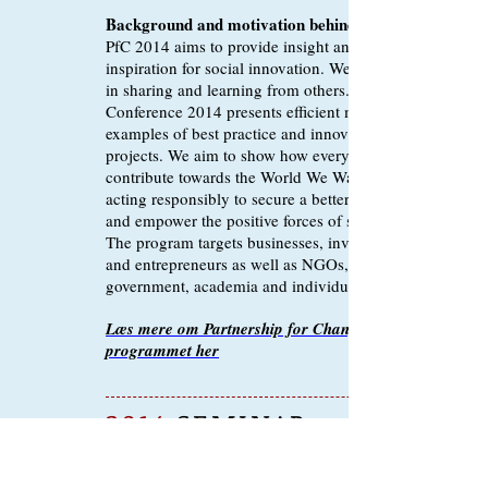
Background and motivation behind PFC
PfC 2014 aims to provide insight and
inspiration for social innovation. We believe
in sharing and learning from others. The PfC
Conference 2014 presents efficient methods,
examples of best practice and innovative
projects. We aim to show how everyone can
contribute towards the World We Want, by
acting responsibly to secure a better climate
and empower the positive forces of society.
The program targets businesses, investors
and entrepreneurs as well as NGOs,
government, academia and individuals.
Læs mere om Partnership for Change, og se
programmet her
2014
SEMINAR
UTZON CENTER,
AALBORG
:
6 MAJ