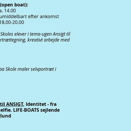
(open boat):
. 14.00
 umiddelbart efter ankomst
18.00-20.00
Skoles elever i tema-ugen Ansigt til
ortrættegning, kreativt arbejde med
aa Skole maler selvportræt i
til ANSIGT
, Identitet - fra
selfie. LIFE-BOATS sejlende
glund