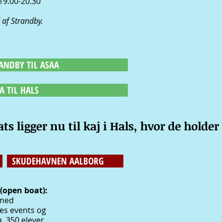
 19.00-20.30
 af Strandby.
RANDBY TIL ASAA
AA TIL HALS
oats ligger nu til kaj i Hals, hvor de holder
SKUDEHAVNEN AALBORG
(open boat):
 med
es events og
. 350 elever.