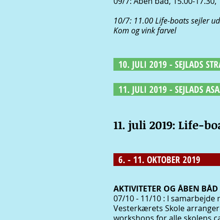
09/7: Åben båd, 15
.00-17.3
0,
10/7: 11.00 Life-boats sejler ud
Kom og vink farvel
10. JULI 2019 - SEJLADS ST
11. JULI 2019 - SEJLADS AS
11. juli 2019: Life-b
6. - 11. OKTOBER 2019
AKTIVITETER OG ÅBEN BÅD 
07/10 - 11/10 : I samarbejde
Vesterkærets Skole arranger
workshops for alle skolens ca